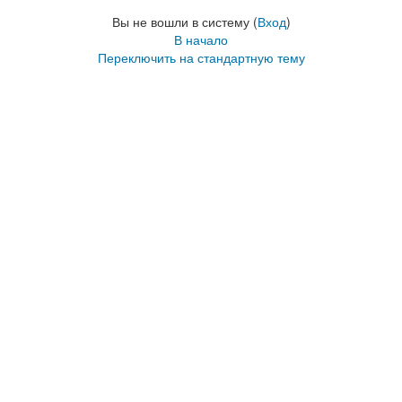
Вы не вошли в систему (
Вход
)
В начало
Переключить на стандартную тему